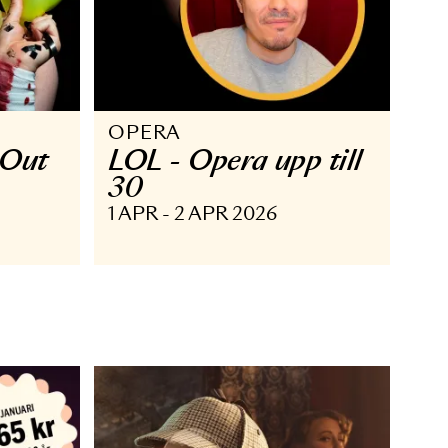
OPERA
ughing Out
LOL - Opera upp­ 
30
MAJ 2026
1 APR - 2 APR 2026