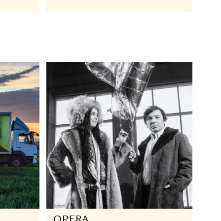
OPERA
dge
Black Lodge - O
upp till 30
5
21 NOV 2025