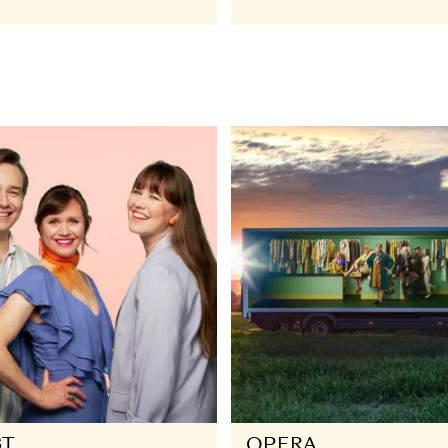
PERA
OPERA
skungen
Black Lo
 OKT - 29 NOV 2025
22 NOV 202