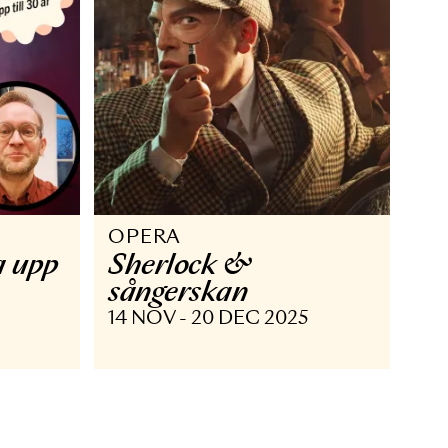
OPERA
- Opera upp
Sherlock &