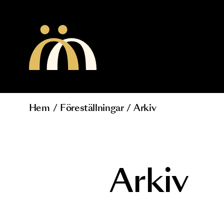
Hoppa till huvudinnehåll
Hem
/
Föreställningar
/
Arkiv
Länkstig
Arkiv