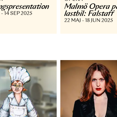
VRIGT
OPERA
äsongs­presentation
Malmö O
lastbil: F
 AUG - 14 SEP 2025
22 MAJ - 18 