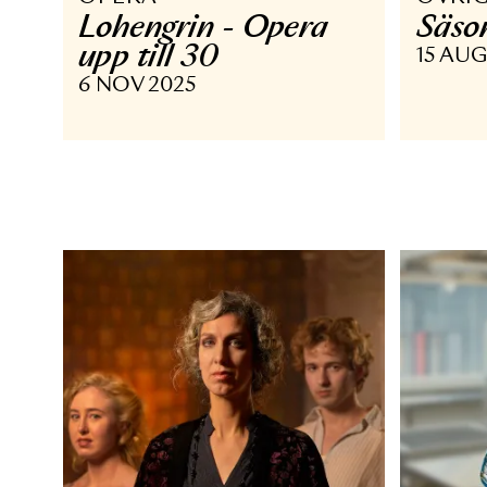
OPERA
Ö
Lohengrin - Opera
S
upp till 30
15
6 NOV 2025