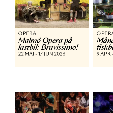
OPERA
O
Malmö Opera på
M
lastbil: Bravissimo!
f
22 MAJ - 17 JUN 2026
9 