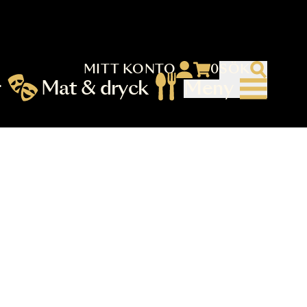
MITT KONTO
 menu)
llningar
Mat & dryck
Me
nu (primary) SV