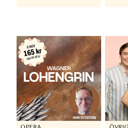
OPERA
O
Lohengrin
A
14 DEC 2025
19