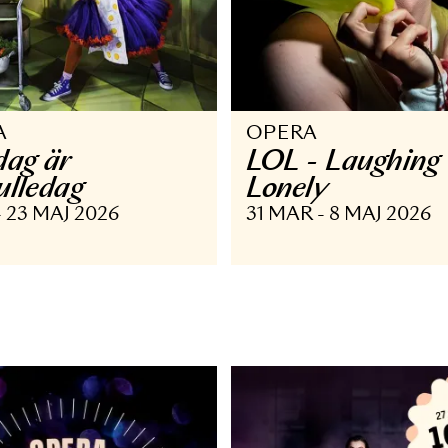
PERA
OPERA
åndag är
LOL - La
iskbulledag
Lonely
APR - 23 MAJ 2026
31 MAR - 8 