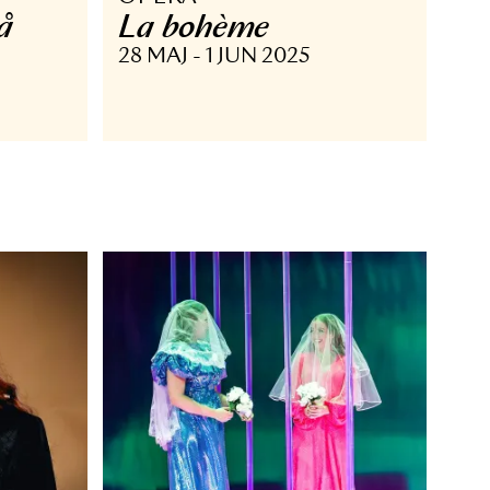
OPERA
pera på
La bohème
alstaff
28 MAJ - 1 JUN 2025
JUN 2025