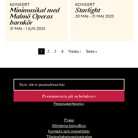
KONSERT
KONSERT
Minimusikal med
Starlight
Malmö Operas
20 MAJ - 21 MAJ 2025
barnkör
31 MAJ - 1 JUN 2025
Paginering
Sida
Sida
Sida
Sida
Nästa sida
Sista sidan
1
2
3
4
Nästa ›
Sista »
Nyhetsbrev
Ta del av förhandsinformation och biljettsläpp.
Prenumerera på nyhetsbrev
Personuppgiftspolicy
Press
Allmänna köpvillkor
Kontakt och öppettider
Tillgänglighetsredogörelse