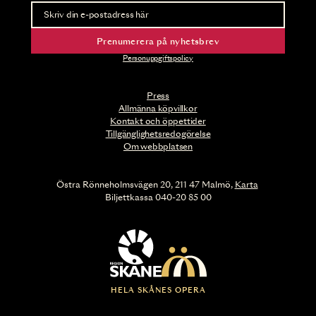
Nyhetsbrev
Ta del av förhandsinformation och biljettsläpp.
Prenumerera på nyhetsbrev
Personuppgiftspolicy
Press
Allmänna köpvillkor
Kontakt och öppettider
Tillgänglighetsredogörelse
Om webbplatsen
Östra Rönneholmsvägen 20, 211 47 Malmö,
Karta
Biljettkassa 040-20 85 00
HELA SKÅNES OPERA