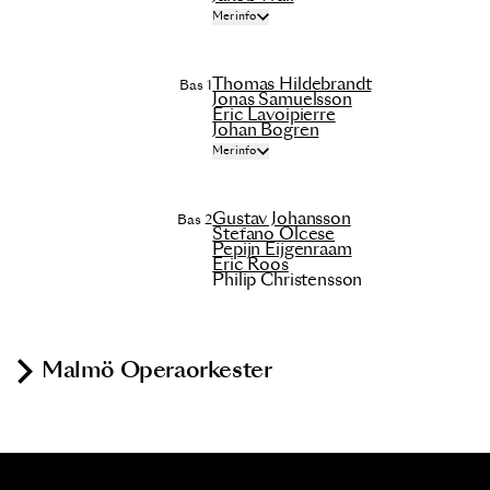
Mer info
Thomas Hildebrandt
Bas 1
Jonas Samuelsson
Eric Lavoipierre
Johan Bogren
Mer info
Gustav Johansson
Bas 2
Stefano Olcese
Pepijn Eijgenraam
Eric Roos
Philip Christensson
Malmö Operaorkester