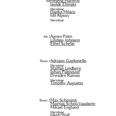
Helena Härnryd
Alt
Isolde Ehinger
Mer info
Danka Milačić
Idil Alpsoy
Mer info
Agnes Palm
Alt 2
Lindsay Johnson
Ethel Schelin
Adriano Gaglianello
Tenor 1
Mer info
Staffan Lindberg
Johan Palmqvist
Dresden Ramos
Mer info
Timothy Augustin
Max Schöning
Tenor 2
Magnus Schou Vassbotn
Mikael Englund
Mer info
Jakob Wall