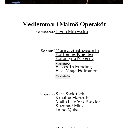
Medlemmar i Malmö Operakör
Elena Mitrevska
Kormästare
Marina Gustavsson Li
Sopran 1
Katherine Koester
Katarzyna Mizerny
Mer info
Elisabeth Freiding
Elsa-Maija Helminen
Mer info
Sara Swietlicki
Sopran 2
Kristina Ekeroth
Malin Liljefors Parkler
Suzanne Flink
Laine Quist