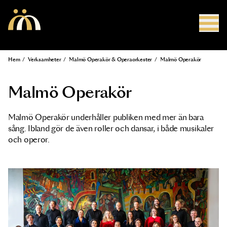
Hoppa till huvudinnehåll
Hem
/
Verksamheter
/
Malmö Operakör & Operaorkester
/
Malmö Operakör
Länkstig
Malmö Operakör
Malmö Operakör underhåller publiken med mer än bara
sång. Ibland gör de även roller och dansar, i både musikaler
och operor.