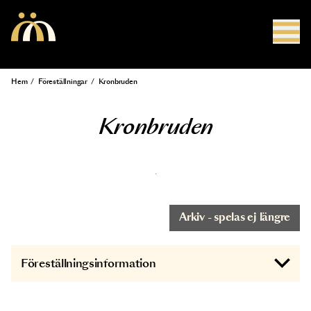
Hoppa till huvudinnehåll
Hem
/
Föreställningar
/
Kronbruden
Länkstig
Kronbruden
Arkiv - spelas ej längre
Föreställningsinformation