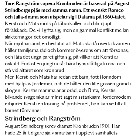
Ture Rangströms opera Kronbruden är baserad på August
Strindbergs pjäs med samma namn. Ett svenskt Romeo
och Julia-drama som utspelar sig i Dalarna på 1860-talet.
Kersti och Mats möts på fäbodvallen och blir djupt
förälskade. De vill gifta sig, men en gammal konflikt mellan
släkterna gör det omöjligt.
När mjölnarfamiljen beslutat att Mats ska få överta kvarnen
håller familjerna råd och kommer överens om att försonas,
och låta det unga paret gifta sig, på villkor att Kersti är
oskuld. Endast en jungfru får bära byns ståtliga krona och
stå vid altaret som kronbrud.
Men Kersti och Mats har redan ett barn, fött i lönndom
med hjälp av Jordemor, och de håller den lille gossen gömd i
skogen. Kerstis mamma anar oråd, och Brita, Kerstis
blivande svägerska är minst sagt misstänksam. Jordemodern
erbjuder Kersti en lösning på problemet, hon kan se till att
barnet försvinner…
Strindberg och Rangström
August Strindberg skrev dramat Kronbruden 1901. Han
hade 25 år tidigare själv smärtsamt upplevt samhällets