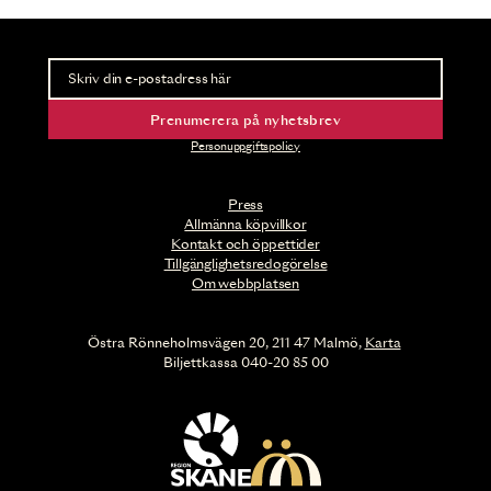
Nyhetsbrev
Ta del av förhandsinformation och biljettsläpp.
Prenumerera på nyhetsbrev
Personuppgiftspolicy
Press
Allmänna köpvillkor
Kontakt och öppettider
Tillgänglighetsredogörelse
Om webbplatsen
Östra Rönneholmsvägen 20, 211 47 Malmö,
Karta
Biljettkassa 040-20 85 00