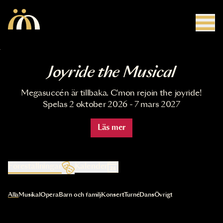
Hoppa till huvudinnehåll
Joyride the Musical
Megasuccén är tillbaka. C'mon rejoin the joyride!
Spelas 2 oktober 2026 - 7 mars 2027
Läs mer
Föreställningar
Kalender
Val av kategori uppdaterar innehållet automatiskt
Alla
Musikal
Opera
Barn och familj
Konsert
Turné
Dans
Övrigt