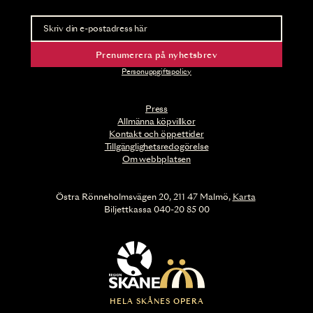
Nyhetsbrev
Ta del av förhandsinformation och biljettsläpp.
Prenumerera på nyhetsbrev
Personuppgiftspolicy
Press
Allmänna köpvillkor
Kontakt och öppettider
Tillgänglighetsredogörelse
Om webbplatsen
Östra Rönneholmsvägen 20, 211 47 Malmö,
Karta
Biljettkassa 040-20 85 00
HELA SKÅNES OPERA