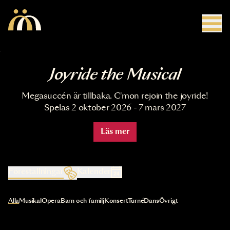
Hoppa till huvudinnehåll
Joyride the Musical
Megasuccén är tillbaka. C'mon rejoin the joyride!
Spelas 2 oktober 2026 - 7 mars 2027
Läs mer
Föreställningar
Kalender
Val av kategori uppdaterar innehållet automatiskt
Alla
Musikal
Opera
Barn och familj
Konsert
Turné
Dans
Övrigt