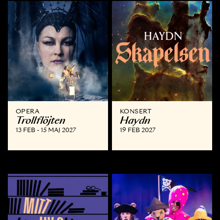
OPERA
KONSERT
Trollflöjten
Haydn
13 FEB - 15 MAJ 2027
19 FEB 2027