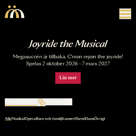
Hoppa till huvudinnehåll
Joyride the Musical
Megasuccén är tillbaka. C'mon rejoin the joyride!
Spelas 2 oktober 2026 - 7 mars 2027
Läs mer
Föreställningar
Kalender
Val av kategori uppdaterar innehållet automatiskt
Alla
Musikal
Opera
Barn och familj
Konsert
Turné
Dans
Övrigt