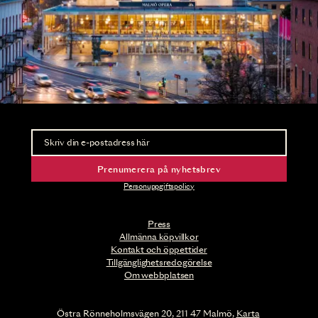
Nyhetsbrev
Ta del av förhandsinformation och biljettsläpp.
Prenumerera på nyhetsbrev
Personuppgiftspolicy
Press
Allmänna köpvillkor
Kontakt och öppettider
Tillgänglighetsredogörelse
Om webbplatsen
Östra Rönneholmsvägen 20, 211 47 Malmö,
Karta