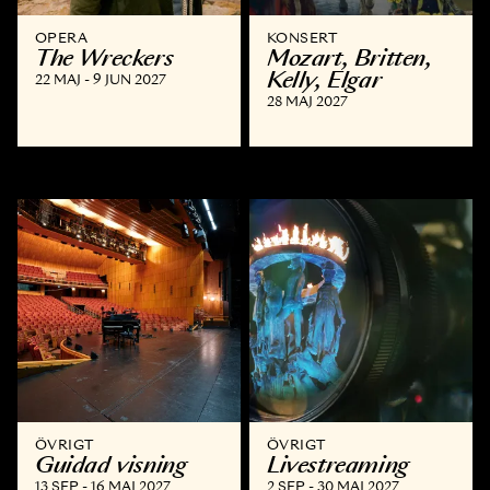
OPERA
KONSERT
The Wreckers
Mozart, Britten,
Kelly, Elgar
22 MAJ - 9 JUN 2027
28 MAJ 2027
ÖVRIGT
ÖVRIGT
Guidad visning
Livestreaming
13 SEP - 16 MAJ 2027
2 SEP - 30 MAJ 2027