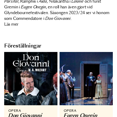
Parsifal
, Ramphis i
Aida,
Nilakantha i
Lakmé
och furst
Gremin i
Eugen Onegin
, en roll han även gjort vid
Glyndebournefestivalen. Säsongen 2023/24 ser vi honom
som Commendatore i
Don Giovanni
.
Läs mer
Föreställningar
OPERA
OPERA
Don Giovanni
Eugen Onegin