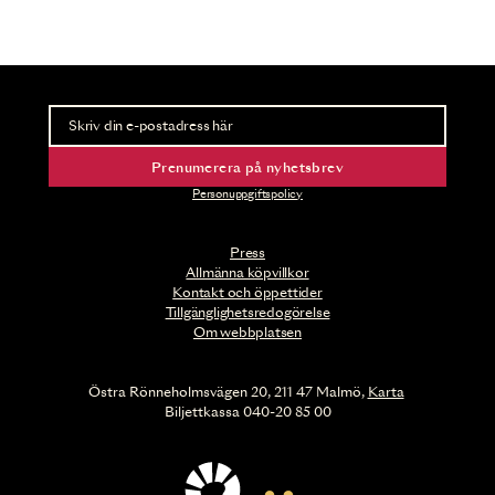
Nyhetsbrev
Ta del av förhandsinformation och biljettsläpp.
Prenumerera på nyhetsbrev
Personuppgiftspolicy
Press
Allmänna köpvillkor
Kontakt och öppettider
Tillgänglighetsredogörelse
Om webbplatsen
Östra Rönneholmsvägen 20, 211 47 Malmö,
Karta
Biljettkassa 040-20 85 00