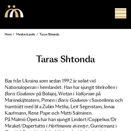
Hoppa till huvudinnehåll
Hem
/
Medverkande
/
Taras Shtonda
Länkstig
Taras Shtonda
Bas från Ukraina som sedan 1992 är solist vid
Nationaloperan i hemlandet. Han har sjungit titelrollen i
Boris Godunov
på Bolsjoj, Wotan i
Valkyrian
på
Mariinskijteatern, Pimen i
Boris Godunov
i Savonlinna och
framträtt med bl a Zubin Metha, Leif Segerstam, Jonas
Kaufmann, Rene Pape och Matti Salminen.
På Malmö Opera har han sjungit Lindorf/Coppelius/Dr
Mirakel/Dapertutto i
Hoffmanns äventyr
, Gurnemanz i