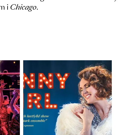
tår också en världsmästartitel i Hip
n en tävling i Los Angeles 2012.
era har han tidigare medverkat i
Fu
honom i
Chicago
.
r