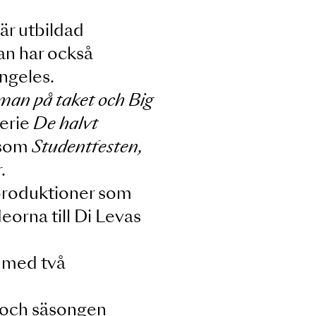
af. Han är utbildad
2015. Han har också
e i Los Angeles.
lliot, Spelman på taket och Big
s dramaserie
De halvt
uktioner som
Studentfesten,
nga fler.
ansen i produktioner som
al
och videorna till Di Levas