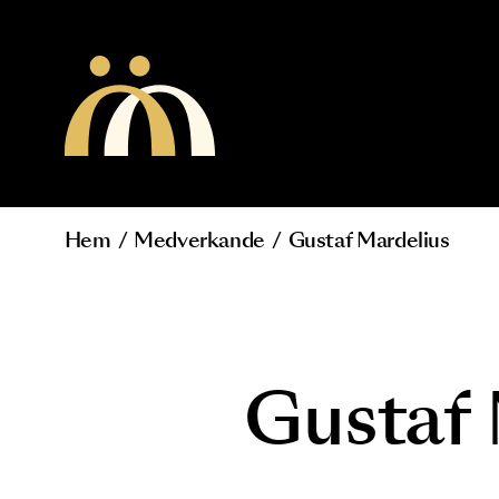
Hoppa till huvudinnehåll
Hem
/
Medverkande
/
Gustaf Mardeliu
Länkstig
Gusta