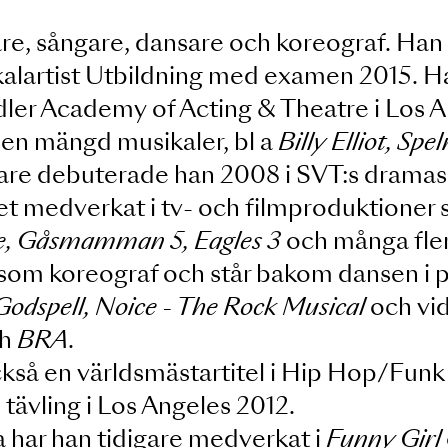
pelare, sångare, dansare och koreogr
usikalartist Utbildning med examen 
lla Adler Academy of Acting & Theatr
at i en mängd musikaler, bl a
Billy E
spelare debuterade han 2008 i SVT:
ter det medverkat i tv- och filmprod
arkare, Gåsmamman 5, Eagles 3
och må
ckså som koreograf och står bakom d
pin, Godspell, Noice - The Rock Music
ck
och
BRA
.