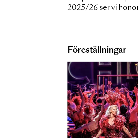
På meritlistan s
guldmedaljer frå
Här på Malmö Op
2025/26 ser vi 
Föreställninga