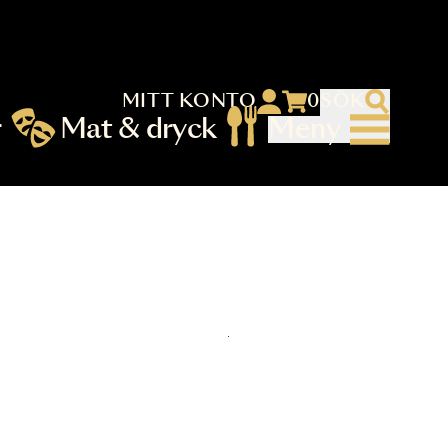
MITT KONTO
 menu)
llningar
Mat & dryck
Me
nu (primary) SV