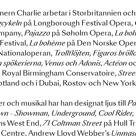
esignern Charlie arbetar i Storbritann
n
Ringcykeln
på Longborough Festival
a Company,
Pajazzo
på Søholm Oper
ra Festival,
La bohème
på Den Nors
ska Nationaloperan,
Trollflöjten, Figa
t och spökerierna, Venus och Adonis, 
na
på Royal Birmingham Conservatoi
f Scotland och i Dubai, Rostov och
ater och musikal har han designat lju