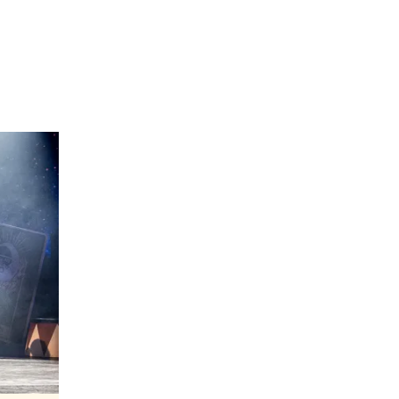
s,
An Alien Encounter
och
The Rainfor
ulous Fund Fair
på London Fashion 
ts.
3 ljussätter han
Roméo et Juliette
på
r