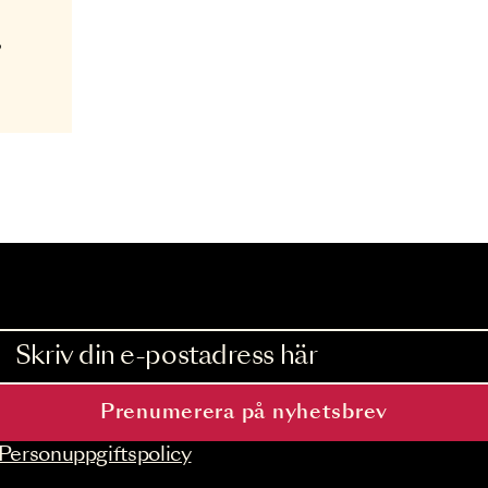
ette
22