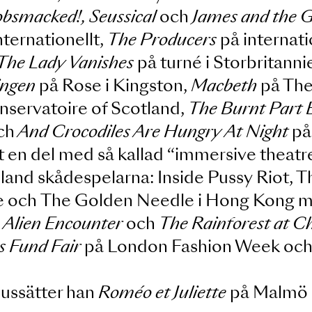
Brown - Showman, Underground, Cool
ndons West End,
71 Coltman Street
p
coln Centre, Andrew Lloyd Webber’
, Gobsmacked!, Seussical
och
James a
ch internationellt,
The Producers
på i
och
The Lady Vanishes
på turné i Sto
ottningen
på Rose i Kingston,
Macbet
 Conservatoire of Scotland,
The Bur
ial
och
And Crocodiles Are Hungry At 
bbat en del med så kallad “immersive
 sig bland skådespelarna: Inside Puss
uture och The Golden Needle i Hon