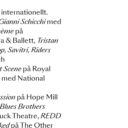
ien och internationellt.
 Opera,
Gianni Schicchi
med
a,
La bohème
på
ke Opera & Ballett,
Tristan
ros bröllop, Savitri, Riders
Actéon
och
re,
Street Scene
på Royal
 New York med National
s till
Passion
på Hope Mill