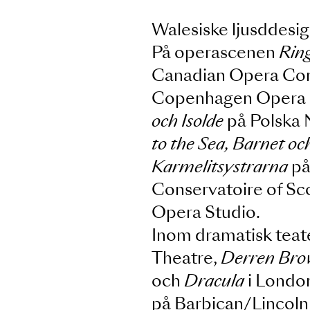
Walesiske ljusdd
På operascene
Canadian Oper
Copenhagen Ope
och Isolde
på Pol
to the Sea, Barne
Karmelitsystrar
Conservatoire o
Opera Studio.
Inom dramatisk te