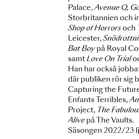
Theatre,
Derren 
och
Dracula
i Lo
på Barbican/Lin
Palace,
Avenue Q
Storbritannien o
Shop of Horrors
Leicester,
Snödr
Bat Boy
på Royal
samt
Love On Tr
Han har också jo
där publiken rör
Capturing the F