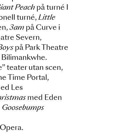
 Rider, Blues Brothers
å Hull Truck Theatre,
REDD
s
Unmasked
på The Other
nd the Giant Peach
på turné I
nternationell turné,
Little
rbritannien,
3am
på Curve i
h
på Theatre Severn,
nt Part Boys
på Park Theatre
Night
på Bilimankwhe.
 theatre” teater utan scen,
y Riot, The Time Portal,
g Kong med Les