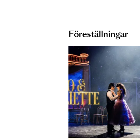
Enfants Terrible
Project,
The Fab
Alive
på The Vaul
Säsongen 2022/2
Föreställninga