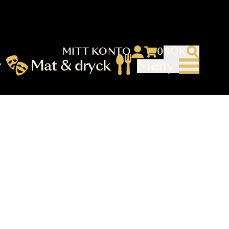
MITT KONTO
 menu)
llningar
Mat & dryck
Me
nu (primary) SV
es