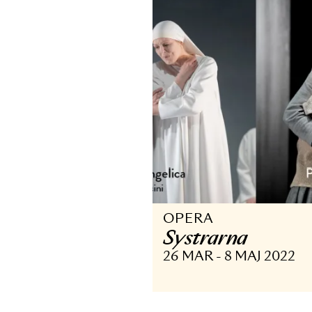
utsågs hon till 
Föreställninga