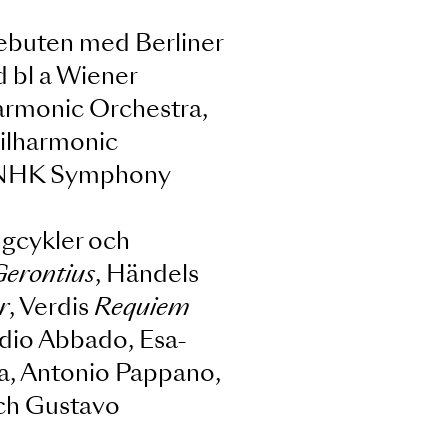
 Sedan debuten med Berliner
ngit med bl a Wiener
n Philharmonic Orchestra,
w York Philharmonic
ymphony, NHK Symphony
Rom.
hlers sångcykler och
eam of Gerontius
, Händels
ncklieder
, Verdis
Requiem
 som Claudio Abbado, Esa-