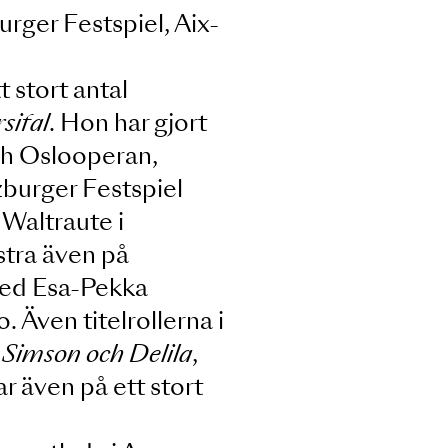
bin Mehta, Antonio Pappano,
arding och Gustavo
m Salzburger Festspiel, Aix-
cka i ett stort antal
ndry i
Parsifal
. Hon har gjort
ondon och Oslooperan,
aris, Salzburger Festspiel
i
Elektra
, Waltraute i
lytämnestra även på
estival med Esa-Pekka