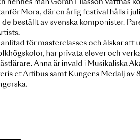
bl a Berliner Staatsoper och La Scala 
mt i Händels
Tamerlano
och
Orland
men
och Mrs Quickly i
Falstaff
. Anna 
ingar.
a och hennes man Göran Eliasson Vat
 utanför Mora, där en årlig festival hå
som de beställt av svenska komponist
on Artists.
ofta anlitad för masterclasses och äls
ch folkhögskolor, har privata elever 
om gästlärare. Anna är invald i Musik
itteris et Artibus samt Kungens Med