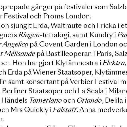
Simon Rattle, Daniel Barenboim, Zu
court, Herbert Blomstedt, Daniel H
tt upprepade gånger på festivaler so
rbier Festival och Proms London.
r hon sjungit Erda, Waltraute och Fri
v Wagners
Ringen
-tetralogi, samt Ku
i
Suor Angelica
på Covent Garden i L
éas et Mélisande
på Bastilleoperan i P
atsoper. Hon har gjort Klytämnestra 
ng
och Erda på Wiener Staatsoper, K
Berlin samt konsertant på Verbier F