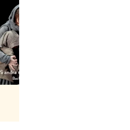
hovsångerska.
r