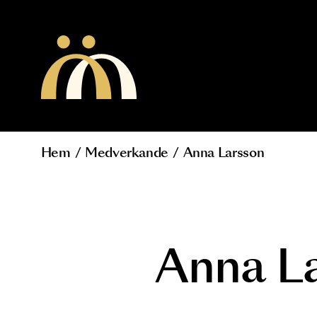
Hoppa till huvudinnehåll
Hem
/
Medverkande
/
Anna Larsson
Länkstig
Anna 