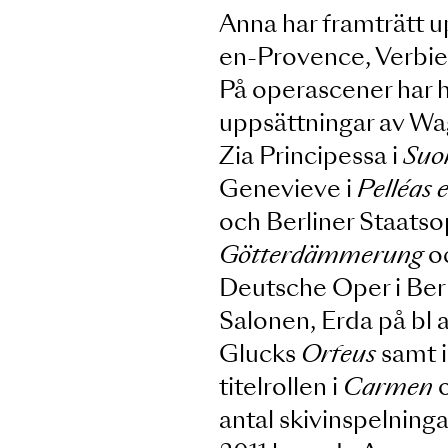
Pekka Salonen, 
Nikolaus Harnon
Dudamel.
Anna har framträ
en-Provence, Ve
På operascener ha
uppsättningar a
Zia Principessa 
Genevieve i
Pell
och Berliner Sta
Götterdämmeru
Deutsche Oper i 