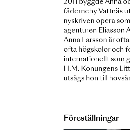
Salonen, Erda på 
Glucks
Orfeus
sa
titelrollen i
Car
antal skivinspeln
2011 byggde Ann
fäderneby Vattnäs
nyskriven opera 
agenturen Eliass
Anna Larsson är 
ofta högskolor o
internationellt s
H.M. Konungens L