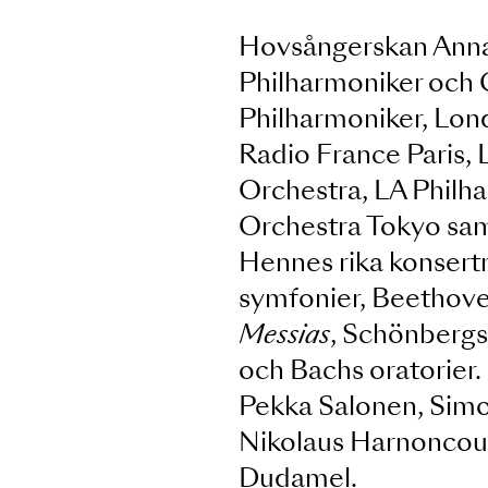
Hovsångerskan A
Philharmoniker 
Philharmoniker,
Radio France Pa
Orchestra, LA 
Orchestra Tokyo
Hennes rika kon
symfonier, Bee
Messias
, Schön
och Bachs orato