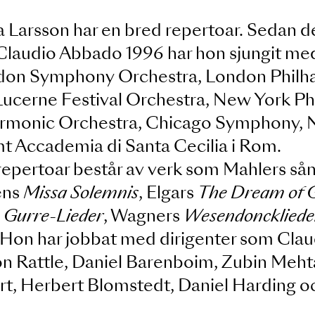
nna Larsson har en bred repertoar.
och Claudio Abbado 1996 har hon sju
 London Symphony Orchestra, Londo
ris, Lucerne Festival Orchestra, Ne
Philharmonic Orchestra, Chicago S
 samt Accademia di Santa Cecilia i 
sertrepertoar består av verk som Ma
thovens
Missa Solemnis
, Elgars
The Dr
bergs
Gurre-Lieder
, Wagners
Wesendo
rier. Hon har jobbat med dirigenter