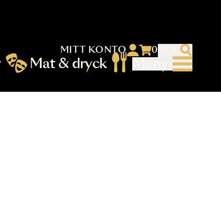
MITT KONTO
 menu)
llningar
Mat & dryck
Me
nu (primary) SV