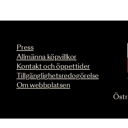
OPERA
Systrarna
26 MAR - 8 MAJ 2
Press