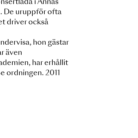
i Milano. Även titelrollerna i
o
, Delila i
Simson och Delila
,
medverkar även på ett stort
tnäs konsertlada i Annas
lls i juli. De uruppför ofta
er. Paret driver också
kar att undervisa, hon gästar
och verkar även
aliska Akademien, har erhållit
alj av 8e ordningen. 2011