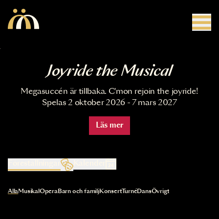
Hoppa till huvudinnehåll
Joyride the Musical
Megasuccén är tillbaka. C'mon rejoin the joyride!
Spelas 2 oktober 2026 - 7 mars 2027
Läs mer
Föreställningar
Kalender
Val av kategori uppdaterar innehållet automatiskt
Alla
Musikal
Opera
Barn och familj
Konsert
Turné
Dans
Övrigt