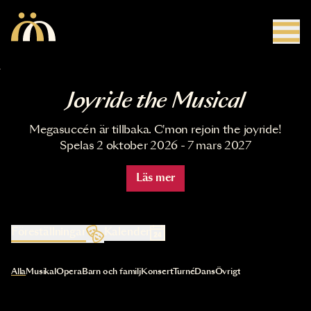
Hoppa till huvudinnehåll
Joyride the Musical
Megasuccén är tillbaka. C'mon rejoin the joyride!
Spelas 2 oktober 2026 - 7 mars 2027
Läs mer
Föreställningar
Kalender
Val av kategori uppdaterar innehållet automatiskt
Alla
Musikal
Opera
Barn och familj
Konsert
Turné
Dans
Övrigt