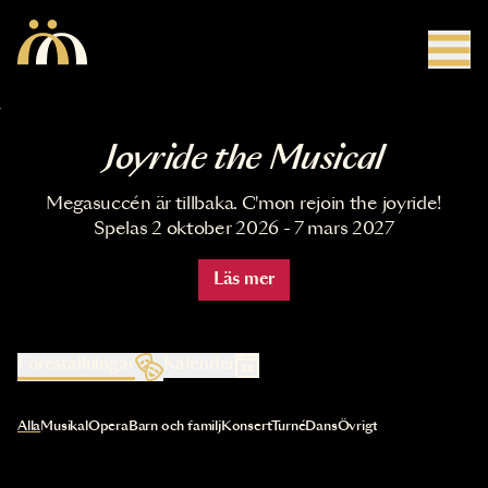
Hoppa till huvudinnehåll
Joyride the Musical
Megasuccén är tillbaka. C'mon rejoin the joyride!
Spelas 2 oktober 2026 - 7 mars 2027
Läs mer
Föreställningar
Kalender
Val av kategori uppdaterar innehållet automatiskt
Alla
Musikal
Opera
Barn och familj
Konsert
Turné
Dans
Övrigt