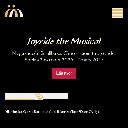
Hoppa till huvudinnehåll
Joyride the Musical
Megasuccén är tillbaka. C'mon rejoin the joyride!
Spelas 2 oktober 2026 - 7 mars 2027
Läs mer
Föreställningar
Kalender
Val av kategori uppdaterar innehållet automatiskt
Alla
Musikal
Opera
Barn och familj
Konsert
Turné
Dans
Övrigt