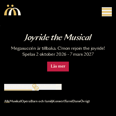
Hoppa till huvudinnehåll
Joyride the Musical
Megasuccén är tillbaka. C'mon rejoin the joyride!
Spelas 2 oktober 2026 - 7 mars 2027
Läs mer
Föreställningar
Kalender
Val av kategori uppdaterar innehållet automatiskt
Alla
Musikal
Opera
Barn och familj
Konsert
Turné
Dans
Övrigt