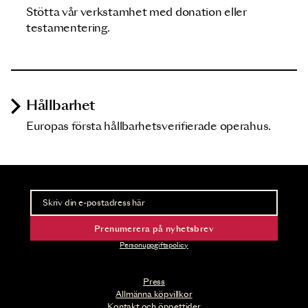
Stötta vår verkstamhet med donation eller
testamentering.
Hållbarhet
Europas första hållbarhetsverifierade operahus.
Nyhetsbrev
Ta del av förhandsinformation och biljettsläpp.
Prenumerera på nyhetsbrev
Personuppgiftspolicy
Press
Allmänna köpvillkor
Kontakt och öppettider