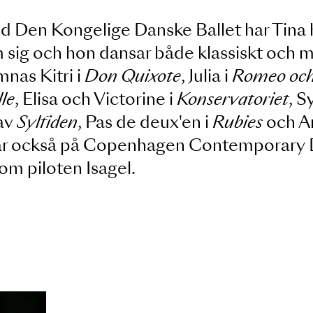
ist vid Den Kongelige Danske Ballet h
 bakom sig och hon dansar både klass
n nämnas Kitri i
Don Quixote
, Julia i
Ro
Giselle
, Elisa och Victorine i
Konservat
nen av
Sylfiden
, Pas de deux'en i
Rubi
ervisar också på Copen­hagen Contem
ne som piloten Isagel.