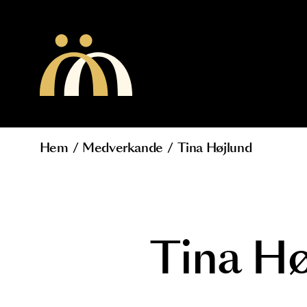
Hoppa till huvudinnehåll
Hem
/
Medverkande
/
Tina Højlund
Länkstig
Tina 