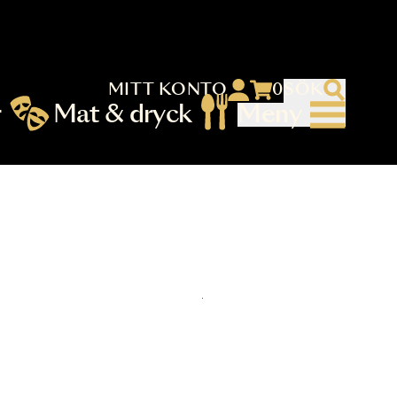
MITT KONTO
 menu)
llningar
Mat & dryck
Me
nu (primary) SV