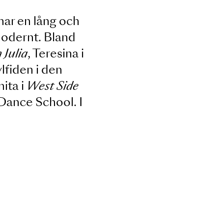
ar Tina har en lång och
iskt och modernt. Bland
meo och Julia
, Teresina i
oriet
, Sylfiden i den
es
och Anita i
West Side
porary Dance School. I