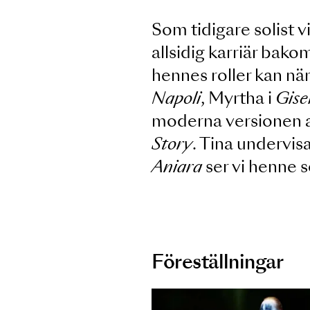
Som tidigare sol
allsidig karriär
hennes roller ka
Napoli
, Myrtha i
moderna versio
Story
. Tina und
Aniara
ser vi hen