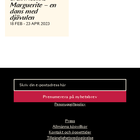
Marguerite – en
dans med
djävulen
18 FEB - 23 APR 2023
Nyhetsbrev
Ta del av förhandsinformation och biljettsläpp.
Prenumerera på nyhetsbrev
Personuppgiftspolicy
Press
Allmänna köpvillkor
Kontakt och öppettider
Tillgänglighetsredogörelse