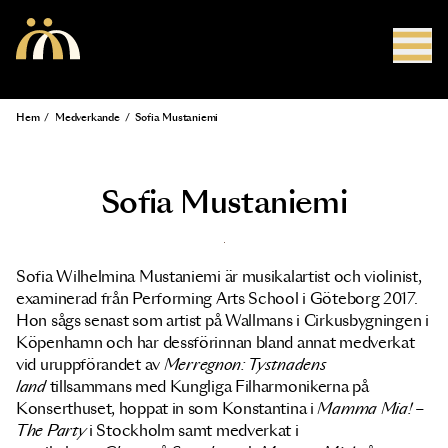
Hoppa till huvudinnehåll
Hem
/
Medverkande
/
Sofia Mustaniemi
Länkstig
Sofia Mustaniemi
Sofia Wilhelmina Mustaniemi är musikalartist och violinist,
examinerad från Performing Arts School i Göteborg 2017.
Hon sågs senast som artist på Wallmans i Cirkusbygningen i
Köpenhamn och har dessförinnan bland annat medverkat
vid uruppförandet av
Merregnon: Tystnadens
land
tillsammans med Kungliga Filharmonikerna på
Konserthuset, hoppat in som Konstantina i
Mamma Mia! –
The Party
i Stockholm samt medverkat i