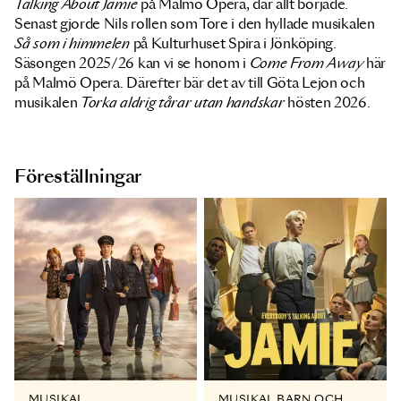
Talking About Jamie
på Malmö Opera, där allt började.
Senast gjorde Nils rollen som Tore i den hyllade musikalen
Så som i himmelen
på Kulturhuset Spira i Jönköping.
Säsongen 2025/26 kan vi se honom i
Come From Away
här
på Malmö Opera. Därefter bär det av till Göta Lejon och
musikalen
Torka aldrig tårar utan handskar
hösten 2026.
Föreställningar
MUSIKAL
MUSIKAL BARN OCH