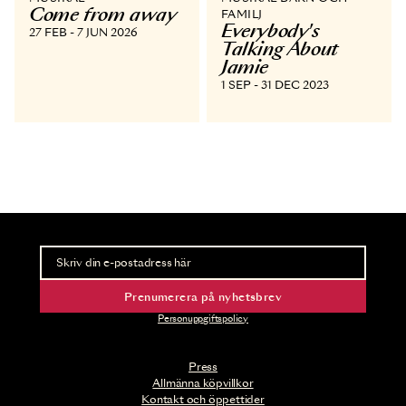
Come from away
FAMILJ
Everybody's
27 FEB - 7 JUN 2026
Talking About
Jamie
1 SEP - 31 DEC 2023
Nyhetsbrev
Ta del av förhandsinformation och biljettsläpp.
Prenumerera på nyhetsbrev
Personuppgiftspolicy
Press
Allmänna köpvillkor
Kontakt och öppettider