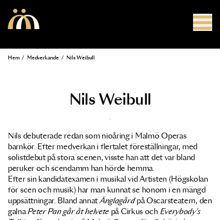
Hoppa till huvudinnehåll
Hem
/
Medverkande
/
Nils Weibull
Länkstig
Nils Weibull
Nils debuterade redan som nioåring i Malmö Operas
barnkör. Efter medverkan i flertalet föreställningar, med
solistdebut på stora scenen, visste han att det var bland
peruker och scendamm han hörde hemma.
Efter sin kandidatexamen i musikal vid Artisten (Högskolan
för scen och musik) har man kunnat se honom i en mängd
uppsättningar. Bland annat
Änglagård
på Oscarsteatern, den
galna
Peter Pan går åt helvete
på Cirkus och
Everybody's