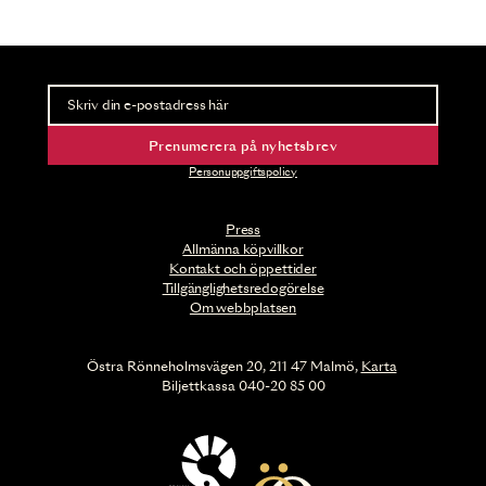
Nyhetsbrev
Ta del av förhandsinformation och biljettsläpp.
Prenumerera på nyhetsbrev
Personuppgiftspolicy
Press
Allmänna köpvillkor
Kontakt och öppettider
Tillgänglighetsredogörelse
Om webbplatsen
Östra Rönneholmsvägen 20, 211 47 Malmö,
Karta
Biljettkassa 040-20 85 00