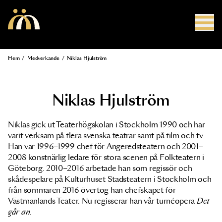
Hoppa till huvudinnehåll
Hem
/
Medverkande
/
Niklas Hjulström
Länkstig
Niklas Hjulström
Niklas gick ut Teaterhögskolan i Stockholm 1990 och har
varit verksam på flera svenska teatrar samt på film och tv.
Han var 1996–1999 chef för Angeredsteatern och 2001–
2008 konstnärlig ledare för stora scenen på Folkteatern i
Göteborg. 2010–2016 arbetade han som regissör och
skådespelare på Kulturhuset Stadsteatern i Stockholm och
från sommaren 2016 övertog han chefskapet för
Västmanlands Teater. Nu regisserar han vår turnéopera
Det
går an
.