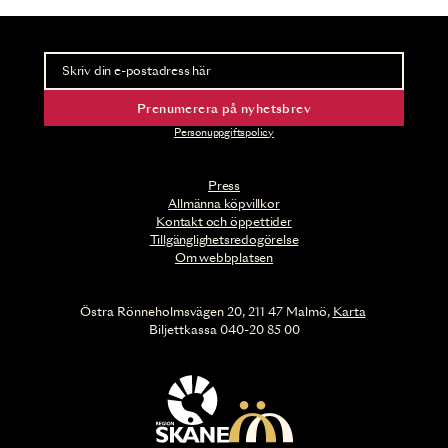
Nyhetsbrev
Ta del av förhandsinformation och biljettsläpp.
Prenumerera på nyhetsbrev
Personuppgiftspolicy
Press
Allmänna köpvillkor
Kontakt och öppettider
Tillgänglighetsredogörelse
Om webbplatsen
Östra Rönneholmsvägen 20, 211 47 Malmö,
Karta
Biljettkassa 040-20 85 00