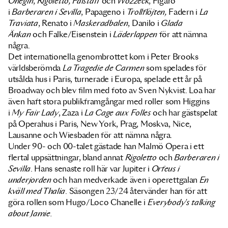
Onegin
,
Rigoletto, Falstaff
och
Wozzeck
, Figaro
i
Barberaren i Sevilla
, Papageno i
Trollflöjten,
Fadern i
La
Traviata
, Renato i
Maskeradbalen
, Danilo i
Glada
Änkan
och Falke/Eisenstein i
Läderlappen
för att nämna
några.
Det internationella genombrottet kom i Peter Brooks
världsberömda
La Tragedie de Carmen
som spelades för
utsålda hus i Paris, turnerade i Europa, spelade ett år på
Broadway och blev film med foto av Sven Nykvist. Loa har
även haft stora publikframgångar med roller som Higgins
i
My Fair Lady
, Zaza i
La Cage aux Folles
och har gästspelat
på Operahus i Paris, New York, Prag, Moskva, Nice,
Lausanne och Wiesbaden för att nämna några.
Under 90- och 00-talet gästade han Malmö Opera i ett
flertal uppsättningar, bland annat
Rigoletto
och
Barberaren i
Sevilla
. Hans senaste roll här var Jupiter i
Orfeus i
underjorden
och han medverkade även i operettgalan
En
kväll med Thalia
. Säsongen 23/24 återvänder han för att
göra rollen som Hugo/Loco Chanelle i
Everybody's talking
about Jamie.