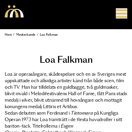
Hoppa till huvudinnehåll
Hem
/
Medverkande
/
Loa Falkman
Länkstig
Loa Falkman
Loa är operasångare, skådespelare och en av Sveriges mest
uppskattade och allsidiga artister känd från både scen, film
och TV. Han har tilldelats en guldbagge, två guldmasker,
blivit invald i Melodifestivalens Hall of Fame, fått Paris stads
medalj i silver, blivit utnämnd till hovsångare och mottagit
konungens medalj Littiris et Artibus.
Sedan debuten som Ferdinand i
Tintomara
på Kungliga
Operan 1973 har Loa framträtt i de flesta huvudroller i sitt
bariton-fack. Titelrollerna i
Eugen