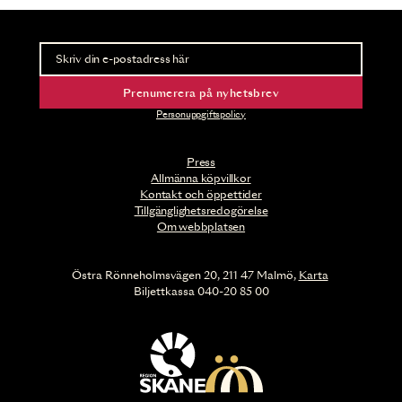
Nyhetsbrev
Ta del av förhandsinformation och biljettsläpp.
Prenumerera på nyhetsbrev
Personuppgiftspolicy
Press
Allmänna köpvillkor
Kontakt och öppettider
Tillgänglighetsredogörelse
Om webbplatsen
Östra Rönneholmsvägen 20, 211 47 Malmö,
Karta
Biljettkassa 040-20 85 00