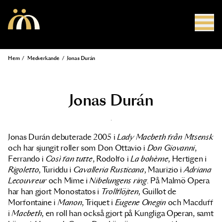
Hoppa till huvudinnehåll
Hem
/
Medverkande
/
Jonas Durán
Länkstig
Jonas Durán
Jonas Durán debuterade 2005 i
Lady Macbeth från Mtsensk
och har sjungit roller som Don Ottavio i
Don Giovanni
,
Ferrando i
Così fan tutte
, Rodolfo i
La bohème
, Hertigen i
Rigoletto
, Turiddu i
Cavalleria Rusticana
, Maurizio i
Adriana
Lecouvreur
och Mime i
Nibelungens ring
. På Malmö Opera
har han gjort Monostatos i
Trollflöjten
, Guillot de
Morfontaine i
Manon
, Triquet i
Eugene Onegin
och Macduff
i
Macbeth
, en roll han också gjort på Kungliga Operan, samt