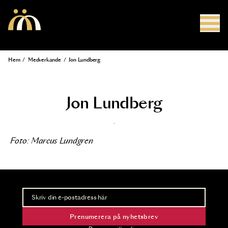
Hoppa till huvudinnehåll
Hem
/
Medverkande
/
Jon Lundberg
Länkstig
Jon Lundberg
Foto: Marcus Lundgren
Nyhetsbrev
Ta del av förhandsinformation och biljettsläpp.
Prenumerera på nyhetsbrev