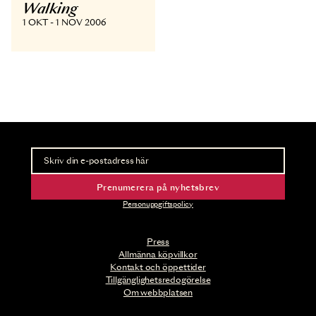
Walking
1 OKT - 1 NOV 2006
Nyhetsbrev
Ta del av förhandsinformation och biljettsläpp.
Prenumerera på nyhetsbrev
Personuppgiftspolicy
Press
Allmänna köpvillkor
Kontakt och öppettider
Tillgänglighetsredogörelse
Om webbplatsen