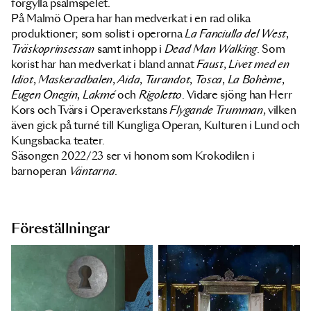
förgylla psalmspelet.
På Malmö Opera har han medverkat i en rad olika
produktioner; som solist i operorna
La Fanciulla del West
,
Träskoprinsessan
samt inhopp i
Dead Man Walking
. Som
korist har han medverkat i bland annat
Faust
,
Livet med en
Idiot
,
Maskeradbalen
,
Aida
,
Turandot
,
Tosca
,
La Bohème
,
Eugen Onegin
,
Lakmé
och
Rigoletto
. Vidare sjöng han Herr
Kors och Tvärs i Operaverkstans
Flygande Trumman
, vilken
även gick på turné till Kungliga Operan, Kulturen i Lund och
Kungsbacka teater.
Säsongen 2022/23 ser vi honom som Krokodilen i
barnoperan
Väntarna
.
Föreställningar