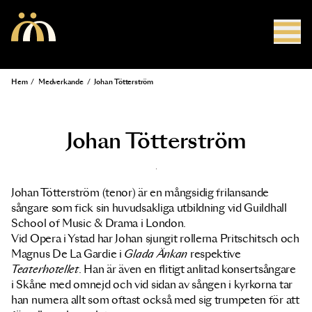
Hoppa till huvudinnehåll
Hem
/
Medverkande
/
Johan Tötterström
Länkstig
Johan Tötterström
Johan Tötterström (tenor) är en mångsidig frilansande
sångare som fick sin huvudsakliga utbildning vid Guildhall
School of Music & Drama i London.
Vid Opera i Ystad har Johan sjungit rollerna Pritschitsch och
Magnus De La Gardie i
Glada Änkan
respektive
Teaterhotellet
. Han är även en flitigt anlitad konsertsångare
i Skåne med omnejd och vid sidan av sången i kyrkorna tar
han numera allt som oftast också med sig trumpeten för att