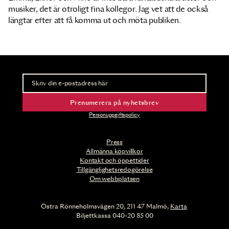
musiker, det är otroligt fina kollegor. Jag vet att de också
längtar efter att få komma ut och möta publiken.
Nyhetsbrev
Ta del av förhandsinformation och biljettsläpp.
Prenumerera på nyhetsbrev
Personuppgiftspolicy
Press
Allmänna köpvillkor
Kontakt och öppettider
Tillgänglighetsredogörelse
Om webbplatsen
Östra Rönneholmsvägen 20, 211 47 Malmö,
Karta
Biljettkassa 040-20 85 00