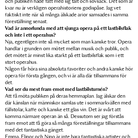
och publiken hade fått med sig tält och sovsäck. Det som är
kvar nu är verkligen operahistoriens godispåse. Jag vet
faktiskt inte när så många älskade arior samsades i samma
föreställning senast.
Vad är annorlunda med att sjunga opera på ett lastbilsflak
och inte i ett operahus?
Nja, egentligen inte så mycket som man kanske tror. Opera
handlar i grunden om mötet mellan musik och publik, och
det mötet är minst lika starkt på ett lastbilsflak som i ett
stort operahus.
Någon får höra sina absoluta favoriter och andra kanske hör
opera för första gången, och vi är alla där tillsammans för
det.
Vad ser du mest fram emot med lastbilsturnén?
Att få möta publiken på deras hemmaplan. Jag älskar den
där känslan när människor samlas ute i sommarkvällen med
fällstolar, kaffe och kanske ett glas vin. Det är svårt att
komma närmare operan än så. Dessutom ser jag förstås
fram emot att få göra så många föreställningar tillsammans
med det fantastiska gänget.
Emma, Elinor och Nino är inte bara fantastiska artister och