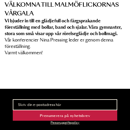
VÄLKOMNA TILL MALMÖFLICKORNAS
VÅRGALA
Vi bjuder in till en glädjefull och färgsprakande
föreställning med bollar, band och sjalar. Våra gymnaster,
stora som små visar upp vår rörelseglädje och bollmagi.
Vår konferencier Nina Pressing leder er genom denna
föreställning.
Varmt välkommen!
Nyhetsbrev
Ta del av förhandsinformation och biljettsläpp.
Prenumerera på nyhetsbrev
Personuppgiftspolicy