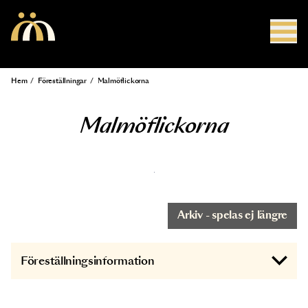
Hoppa till huvudinnehåll
Hem
/
Föreställningar
/
Malmöflickorna
Länkstig
Malmöflickorna
Arkiv - spelas ej längre
Föreställningsinformation