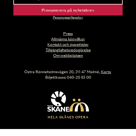
Prenumerera på nyhetsbrev
Personuppgiftspolicy
Press
Allmänna köpvillkor
Kontakt och öppettider
Tillgänglighetsredogörelse
Om webbplatsen
Östra Rönneholmsvägen 20, 211 47 Malmö,
Karta
Biljettkassa 040-20 85 00
HELA SKÅNES OPERA