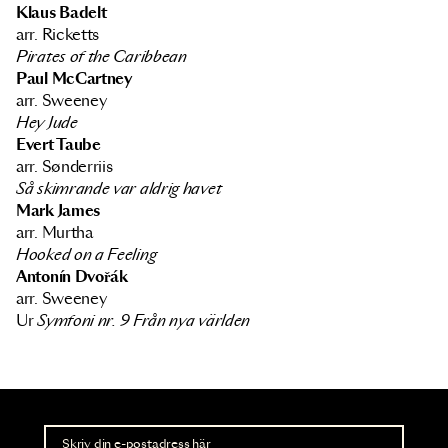
Klaus Badelt
arr. Ricketts
Pirates of the Caribbean
Paul McCartney
arr. Sweeney
Hey Jude
Evert Taube
arr. Sønderriis
Så skimrande var aldrig havet
Mark James
arr. Murtha
Hooked on a Feeling
Antonín Dvořák
arr. Sweeney
Ur
Symfoni nr. 9 Från nya världen
Nyhetsbrev
Ta del av förhandsinformation och biljettsläpp.