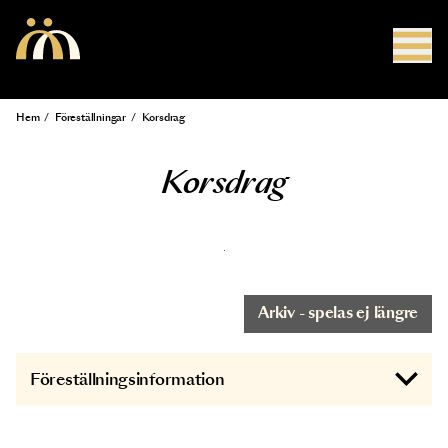
Hoppa till huvudinnehåll
Hem
/
Föreställningar
/
Korsdrag
Länkstig
Korsdrag
Arkiv - spelas ej längre
Föreställningsinformation