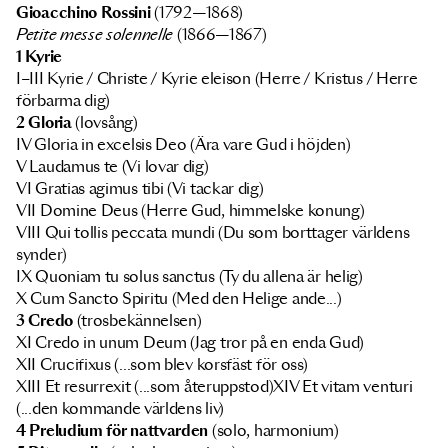
Gioacchino Rossini
(1792—1868)
Petite messe solennelle
(1866—1867)
1 Kyrie
I–III Kyrie / Christe / Kyrie eleison (Herre / Kristus / Herre
förbarma dig)
2 Gloria
(lovsång)
IV Gloria in excelsis Deo (Ära vare Gud i höjden)
V Laudamus te (Vi lovar dig)
VI Gratias agimus tibi (Vi tackar dig)
VII Domine Deus (Herre Gud, himmelske konung)
VIII Qui tollis peccata mundi (Du som borttager världens
synder)
IX Quoniam tu solus sanctus (Ty du allena är helig)
X Cum Sancto Spiritu (Med den Helige ande...)
3 Credo
(trosbekännelsen)
XI Credo in unum Deum (Jag tror på en enda Gud)
XII Crucifixus (...som blev korsfäst för oss)
XIII Et resurrexit (...som återuppstod)XIV Et vitam venturi
(...den kommande världens liv)
4 Preludium för nattvarden
(solo, harmonium)