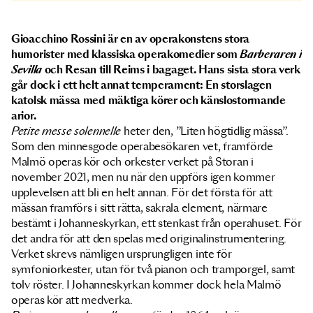
Gioacchino Rossini är en av operakonstens stora
humorister med klassiska operakomedier som
Barberaren i
Sevilla
och Resan till Reims i bagaget. Hans sista stora verk
går dock i ett helt annat temperament: En storslagen
katolsk mässa med mäktiga körer och känslostormande
arior.
Petite messe solennelle
heter den, ”Liten högtidlig mässa”.
Som den minnesgode operabesökaren vet, framförde
Malmö operas kör och orkester verket på Storan i
november 2021, men nu när den uppförs igen kommer
upplevelsen att bli en helt annan. För det första för att
mässan framförs i sitt rätta, sakrala element, närmare
bestämt i Johanneskyrkan, ett stenkast från operahuset. För
det andra för att den spelas med originalinstrumentering.
Verket skrevs nämligen ursprungligen inte för
symfoniorkester, utan för två pianon och tramporgel, samt
tolv röster. I Johanneskyrkan kommer dock hela Malmö
operas kör att medverka.