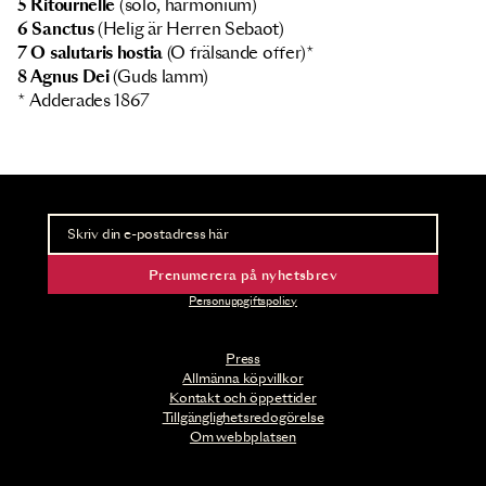
5 Ritournelle
(solo, harmonium)
6 Sanctus
(Helig är Herren Sebaot)
7 O salutaris hostia
(O frälsande offer)*
8 Agnus Dei
(Guds lamm)
* Adderades 1867
Nyhetsbrev
Ta del av förhandsinformation och biljettsläpp.
Prenumerera på nyhetsbrev
Personuppgiftspolicy
Press
Allmänna köpvillkor
Kontakt och öppettider
Tillgänglighetsredogörelse
Om webbplatsen