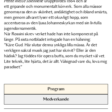
Petite messe solennelle
uruppfördes 1864 och är
ett gripande och monumentalt körverk. Som alla mässor
genomsyras den av skönhet, andäktighet och ibland smärta,
men genom allvaret lyser ett okuvligt hopp, som
accentueras av den ljusa Johanneskyrkan med sin livfulla
jugendornamentik.
När Rossini skrev verket hade han inte komponerat på
länge. På sista notbladet infogade han en hälsning:
”Käre Gud. Här slutar denna ynkliga lilla mässa. Är det
verkligen sakral musik jag just har skrivit? Eller är den
hädisk? Jag föddes för opera buffa, som du mycket väl vet.
Lite teknik, lite hjärta, det är allt. Välsignad vare du, lova mig
paradiset.”
Program
Medverkande