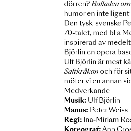
En hemsk och blo
rövaren Kasper R
dörren?
Ballade
humor en intelli
Den tysk-svensk
70-talet, med b
inspirerad av me
Björlin en opera
Ulf Björlin är m
Saltkråkan
och f
möter vi en anna
Medverkande