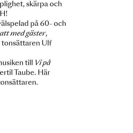
t får en objuden gäst –
 ondskan stiger in genom
sin dråplighet, skärpa och
CH, RATSCH!
nde och välspelad på 60- och
dramat
Natt med gäster
,
72 skrev tonsättaren Ulf
ren av musiken till
Vi på
 Sven-Bertil Taube. Här
ade operatonsättaren.