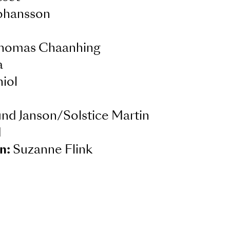
n
iss
m Rosenbaum
Crosset
to Johansson
d:
Thomas Chaanhing
aglia
Piganiol
én
rglund Janson/Solstice Martin
köld