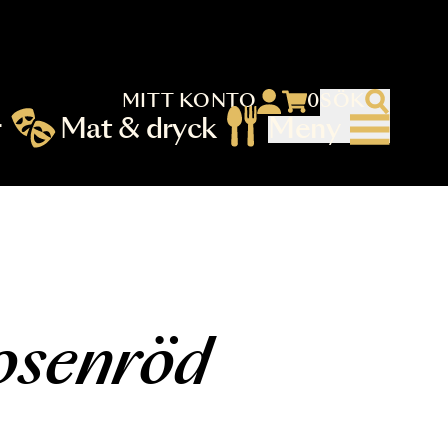
MITT KONTO
 menu)
llningar
Mat & dryck
Me
nu (primary) SV
r Rosenröd