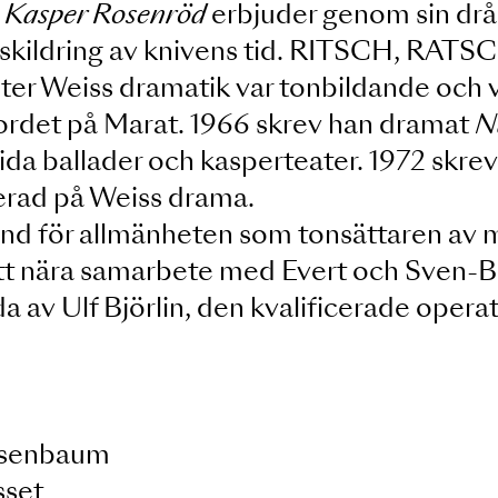
dig historia om en familj som en nat
osenröd. Vad händer i en familj när
n om Kasper Rosenröd
erbjuder genom 
gent skildring av knivens tid. RITS
e Peter Weiss dramatik var tonbilda
l a Mordet på Marat. 1966 skrev han 
deltida ballader och kasperteater. 19
 baserad på Weiss drama.
est känd för allmänheten som tonsätta
ör sitt nära samarbete med Evert och
n sida av Ulf Björlin, den kvalificer