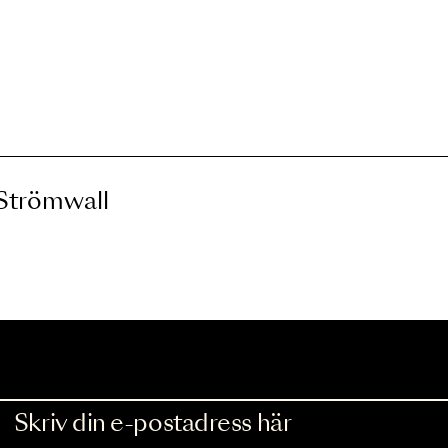
estern:
Suzanne Flink
otte Strömwall