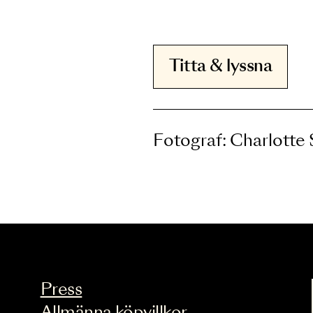
Röstsolist i ork
Titta & lyssna
Fotograf: Charl