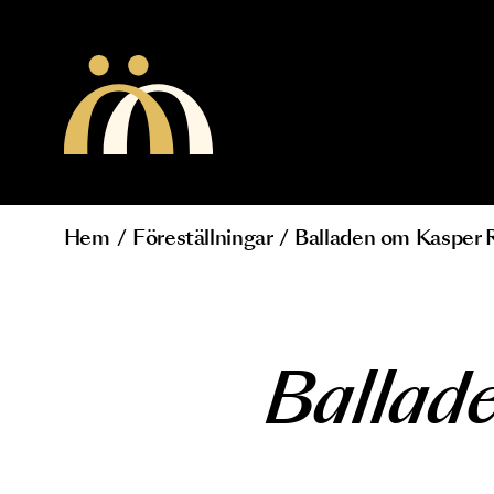
Hoppa till huvudinnehåll
Hem
/
Föreställningar
/
Balladen om Ka
Länkstig
Balla