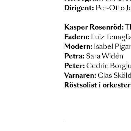
Musik:
Ulf Björli
Manus:
Peter We
Regi:
Ina-Miria
Koreograf:
Ann 
Dirigent:
Per-Ot
Kasper Rosenrö
Fadern:
Luiz Ten
Modern:
Isabel 
Petra:
Sara Wid
Peter:
Cedric Bo
Varnaren:
Clas S