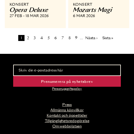
KONSERT
KONSERT
Opera Deluxe
Mozarts Magi
27 FEB - 18 MAR 2026
6 MAR 2026
Paginering
Sida
Sida
Sida
Sida
Sida
Sida
Sida
Sida
Sida
Nästa sida
Sista sidan
1
2
3
4
5
6
7
8
9
…
Nästa ›
Sista »
Nyhetsbrev
Ta del av förhandsinformation och biljettsläpp.
Prenumerera på nyhetsbrev
Personuppgiftspolicy
Press
Allmänna köpvillkor
Kontakt och öppettider
Tillgänglighetsredogörelse
Om webbplatsen