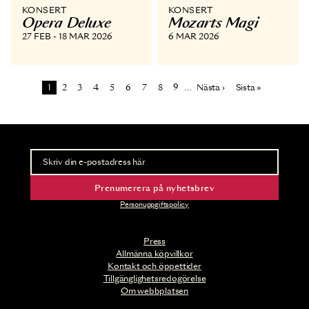
KONSERT
KONSERT
Opera Deluxe
Mozarts Magi
27 FEB - 18 MAR 2026
6 MAR 2026
Paginering
Sida
Sida
Sida
Sida
Sida
Sida
Sida
Sida
Sida
Nästa sida
Sista sidan
1
2
3
4
5
6
7
8
9
…
Nästa ›
Sista »
Nyhetsbrev
Ta del av förhandsinformation och biljettsläpp.
Prenumerera på nyhetsbrev
Personuppgiftspolicy
Press
Allmänna köpvillkor
Kontakt och öppettider
Tillgänglighetsredogörelse
Om webbplatsen