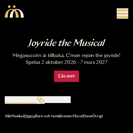
Hoppa till huvudinnehåll
Joyride the Musical
Megasuccén är tillbaka. C'mon rejoin the joyride!
Spelas 2 oktober 2026 - 7 mars 2027
Läs mer
Föreställningar
Kalender
Val av kategori uppdaterar innehållet automatiskt
Alla
Musikal
Opera
Barn och familj
Konsert
Turné
Dans
Övrigt