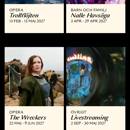
OPERA
BARN OCH FAMILJ
Trollflöjten
Nalle Havsöga
13 FEB - 15 MAJ 2027
3 APR - 29 APR 2027
OPERA
ÖVRIGT
The Wreckers
Livestreaming
22 MAJ - 9 JUN 2027
2 SEP - 30 MAJ 2027