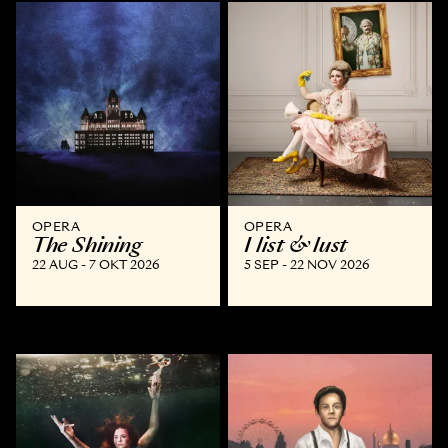
OPERA
OPERA
The Shining
I list & lust
22 AUG - 7 OKT 2026
5 SEP - 22 NOV 2026