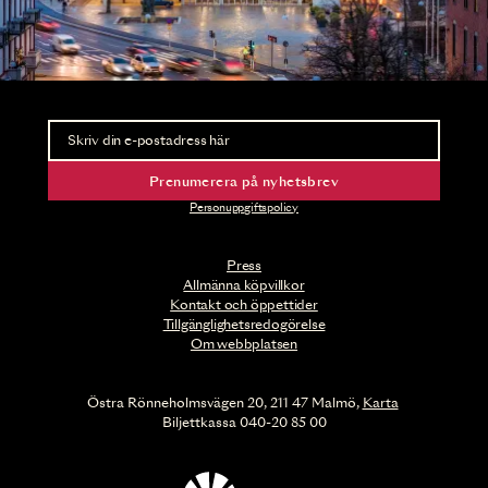
Nyhetsbrev
Ta del av förhandsinformation och biljettsläpp.
Prenumerera på nyhetsbrev
Personuppgiftspolicy
Press
Allmänna köpvillkor
Kontakt och öppettider
Tillgänglighetsredogörelse
Om webbplatsen
Östra Rönneholmsvägen 20, 211 47 Malmö,
Karta
Biljettkassa 040-20 85 00