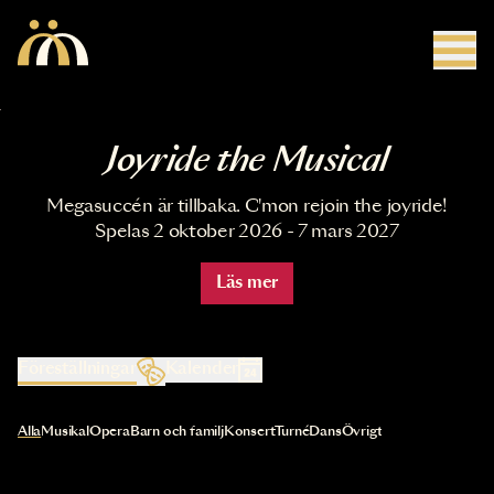
Hoppa till huvudinnehåll
Joyride the Musical
Megasuccén är tillbaka. C'mon rejoin the joyride!
Spelas 2 oktober 2026 - 7 mars 2027
Läs mer
Föreställningar
Kalender
Val av kategori uppdaterar innehållet automatiskt
Alla
Musikal
Opera
Barn och familj
Konsert
Turné
Dans
Övrigt