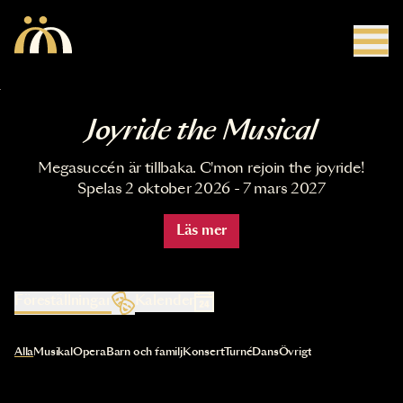
Hoppa till huvudinnehåll
Joyride the Musical
Megasuccén är tillbaka. C'mon rejoin the joyride!
Spelas 2 oktober 2026 - 7 mars 2027
Läs mer
Föreställningar
Kalender
Val av kategori uppdaterar innehållet automatiskt
Alla
Musikal
Opera
Barn och familj
Konsert
Turné
Dans
Övrigt