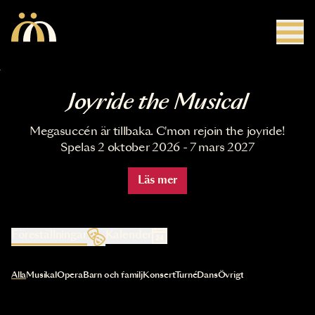
Hoppa till huvudinnehåll
Joyride the Musical
Megasuccén är tillbaka. C'mon rejoin the joyride!
Spelas 2 oktober 2026 - 7 mars 2027
Läs mer
Föreställningar
Kalender
Val av kategori uppdaterar innehållet automatiskt
Alla
Musikal
Opera
Barn och familj
Konsert
Turné
Dans
Övrigt