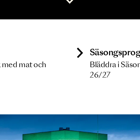
 dina filterkriterier
Visa alla
ck
Säso
 besök med mat och
Blädd
26/27