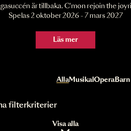
Joyride the Mu
Megasuccén är tillbaka. C'mon rejoin 
Spelas 2 oktober 2026 - 7 mar
Läs mer
r
Val av kategori
Alla
Musikal
Op