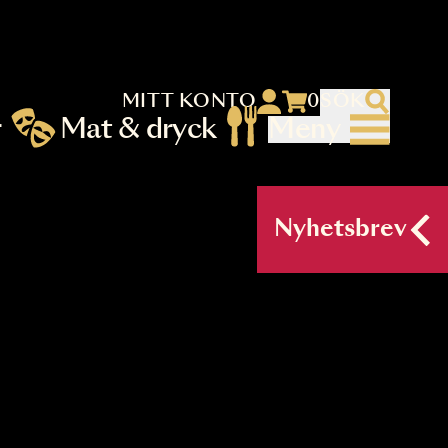
MITT KONTO
 menu)
llningar
Mat & dryck
Me
nu (primary) SV
Nyh