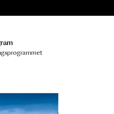
ngsprogram
ra i Säsongsprogrammet