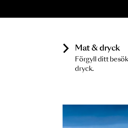
Inga föreställningar matchar
Mat & dry
Förgyll ditt
dryck.