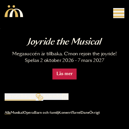
Hoppa till huvudinnehåll
Joyride the Musical
Megasuccén är tillbaka. C'mon rejoin the joyride!
Spelas 2 oktober 2026 - 7 mars 2027
Läs mer
Föreställningar
Kalender
Val av kategori uppdaterar innehållet automatiskt
Alla
Musikal
Opera
Barn och familj
Konsert
Turné
Dans
Övrigt