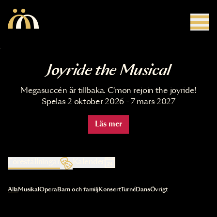
Hoppa till huvudinnehåll
Joyride the Musical
Megasuccén är tillbaka. C'mon rejoin the joyride!
Spelas 2 oktober 2026 - 7 mars 2027
Läs mer
Föreställningar
Kalender
Val av kategori uppdaterar innehållet automatiskt
Alla
Musikal
Opera
Barn och familj
Konsert
Turné
Dans
Övrigt