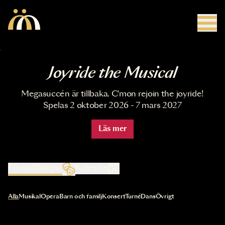
Hoppa till huvudinnehåll
Joyride the Musical
Megasuccén är tillbaka. C'mon rejoin the joyride!
Spelas 2 oktober 2026 - 7 mars 2027
Läs mer
Föreställningar
Kalender
Val av kategori uppdaterar innehållet automatiskt
Alla
Musikal
Opera
Barn och familj
Konsert
Turné
Dans
Övrigt