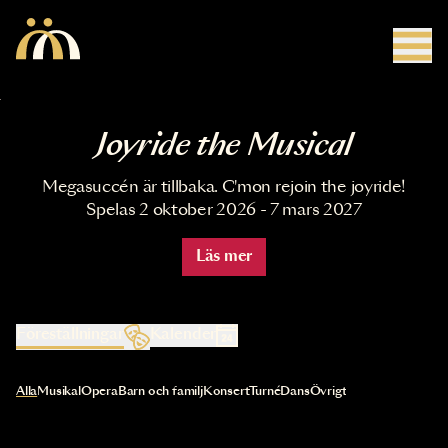
Hoppa till huvudinnehåll
Joyride the Musical
Megasuccén är tillbaka. C'mon rejoin the joyride!
Spelas 2 oktober 2026 - 7 mars 2027
Läs mer
Föreställningar
Kalender
Val av kategori uppdaterar innehållet automatiskt
Alla
Musikal
Opera
Barn och familj
Konsert
Turné
Dans
Övrigt