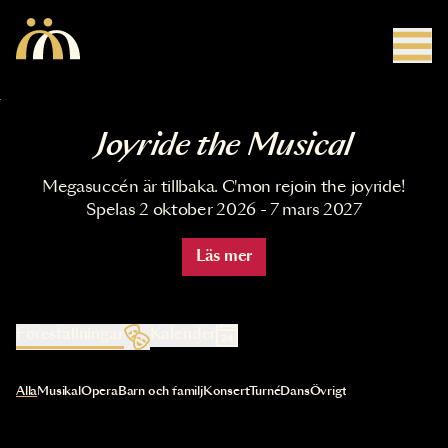
Hoppa till huvudinnehåll
Joyride the Musical
Megasuccén är tillbaka. C'mon rejoin the joyride!
Spelas 2 oktober 2026 - 7 mars 2027
Läs mer
Föreställningar
Kalender
Val av kategori uppdaterar innehållet automatiskt
Alla
Musikal
Opera
Barn och familj
Konsert
Turné
Dans
Övrigt