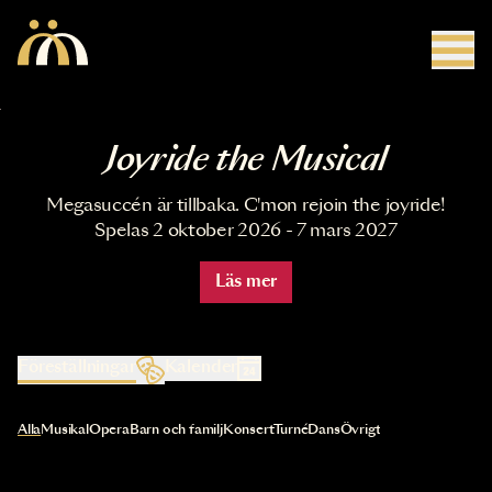
Hoppa till huvudinnehåll
Joyride the Musical
Megasuccén är tillbaka. C'mon rejoin the joyride!
Spelas 2 oktober 2026 - 7 mars 2027
Läs mer
Föreställningar
Kalender
Val av kategori uppdaterar innehållet automatiskt
Alla
Musikal
Opera
Barn och familj
Konsert
Turné
Dans
Övrigt