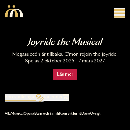
Hoppa till huvudinnehåll
Joyride the Musical
Megasuccén är tillbaka. C'mon rejoin the joyride!
Spelas 2 oktober 2026 - 7 mars 2027
Läs mer
Föreställningar
Kalender
Val av kategori uppdaterar innehållet automatiskt
Alla
Musikal
Opera
Barn och familj
Konsert
Turné
Dans
Övrigt