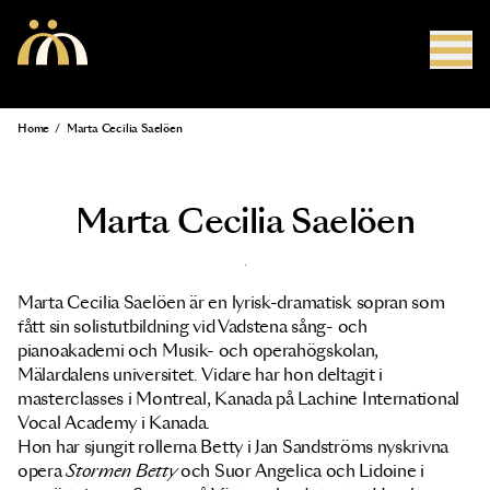
Skip to main content
Home
/
Marta Cecilia Saelöen
Breadcrumb
Marta Cecilia Saelöen
Marta Cecilia Saelöen är en lyrisk-dramatisk sopran som
fått sin solistutbildning vid Vadstena sång- och
pianoakademi och Musik- och operahögskolan,
Mälardalens universitet. Vidare har hon deltagit i
masterclasses i Montreal, Kanada på Lachine International
Vocal Academy i Kanada.
Hon har sjungit rollerna Betty i Jan Sandströms nyskrivna
opera
Stormen Betty
och Suor Angelica och Lidoine i