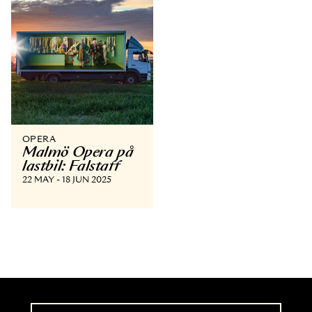
OPERA
Malmö Opera på
lastbil: Falstaff
22 MAY - 18 JUN 2025
Newsletter
Take part of advance information and ticket releases