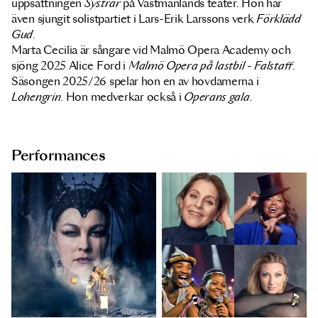
uppsättningen
Systrar
på Västmanlands teater. Hon har
även sjungit solistpartiet i Lars-Erik Larssons verk
Förklädd
Gud
.
Marta Cecilia är sångare vid Malmö Opera Academy och
sjöng 2025 Alice Ford i
Malmö Opera på lastbil - Falstaff
.
Säsongen 2025/26 spelar hon en av hovdamerna i
Lohengrin
. Hon medverkar också i
Operans gala.
Performances