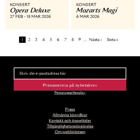
KONSERT
KONSERT
Opera Deluxe
Mozarts Magi
27 FEB - 18 MAR 2026
6 MAR 2026
Paginering
Sida
Sida
Sida
Sida
Sida
Sida
Sida
Sida
Sida
Nästa sida
Sista sidan
1
2
3
4
5
6
7
8
9
…
Nästa ›
Sista »
Nyhetsbrev
Ta del av förhandsinformation och biljettsläpp.
Prenumerera på nyhetsbrev
Personuppgiftspolicy
Press
Allmänna köpvillkor
Kontakt och öppettider
Tillgänglighetsredogörelse
Om webbplatsen