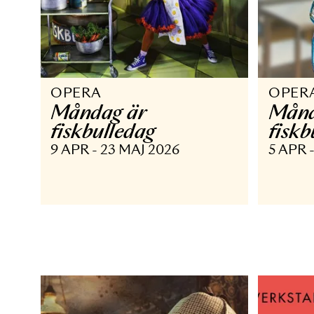
OPERA
O
Måndag är
M
fiskbulledag
f
9 APR - 23 MAJ 2026
5 