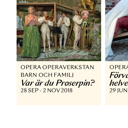
h
OPERAVERKSTAN
Det magiska OM
25
12 OKT - 29 OKT 2020