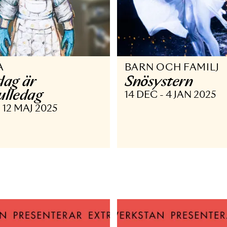
PERA
BARN OCH 
åndag är
Snösyste
iskbulledag
14 DEC - 4 
APR - 12 MAJ 2025