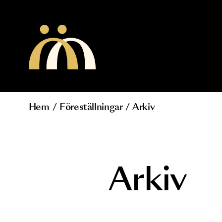
Hoppa till huvudinnehåll
Hem
/
Föreställningar
/
Arkiv
Länkstig
Arkiv