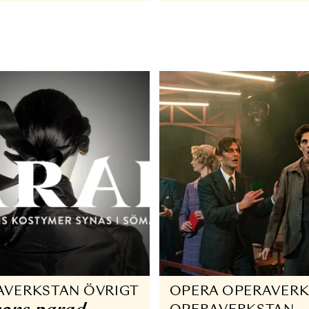
Seminarie
ONSERT
opera
PERAVERKSTAN
onsert: Ett tjog
24 MAJ - 25
pera
6 MAJ 2023