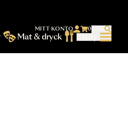
MITT KONTO
 menu)
llningar
Mat & dryck
Me
nu (primary) SV