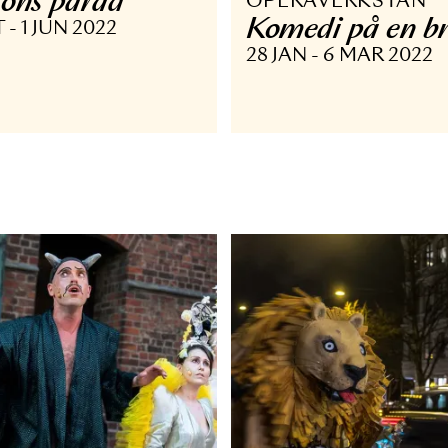
PERAVERKSTAN ÖVRIGT
OPERA OP
erssons parad
OPERAVER
Komedi p
 OKT - 1 JUN 2022
28 JAN - 6 