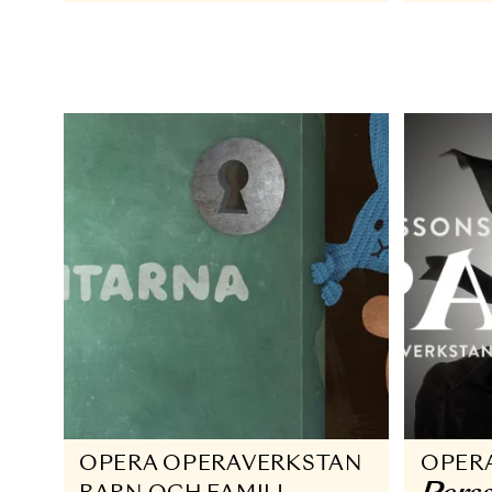
Sherlock och
K
sångerskan 2023
O
K
4 NOV - 3 DEC 2023
o
2