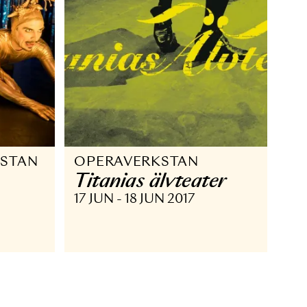
en
Myriader av vär
DEC 2019
26 SEP - 19 OKT 2019