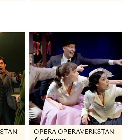
r: Ett tjog
BARN OCH FAMILJ
OPERAVERKSTAN
Snösystern 202
 MAJ 2023
3 DEC - 28 JAN 2023