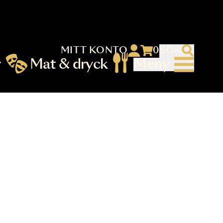
MITT KONTO
 menu)
llningar
Mat & dryck
Me
nu (primary) SV