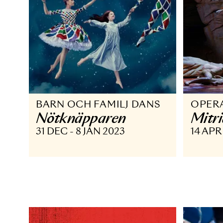
BARN OCH FAMILJ DANS
O
Nötknäpparen
M
31 DEC - 8 JAN 2023
14