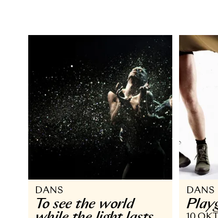
DANS
D
AKT: Dansworkshop
B
och Dance Battle
13
9 DEC 2018