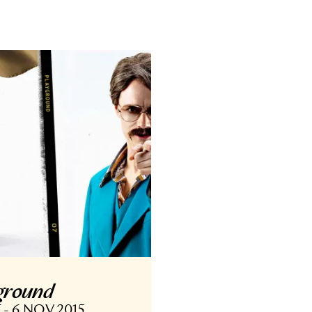
ANS
DANS
elonging
the feeli
 OKT - 11 NOV 2018
28 OKT - 22