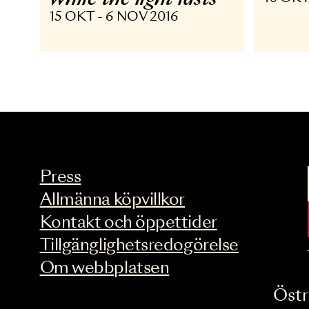
DANS
D
To see the world
P
while the light lasts
10
15 OKT - 6 NOV 2016