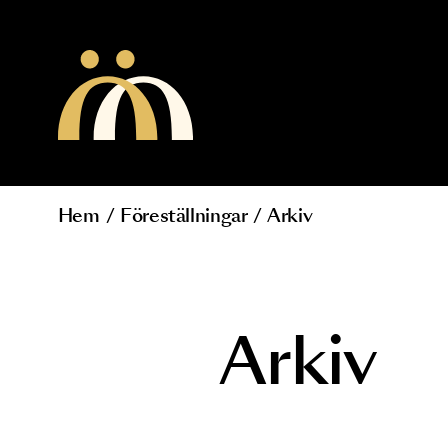
Hoppa till huvudinnehåll
Hem
/
Föreställningar
/
Arkiv
Länkstig
Arkiv