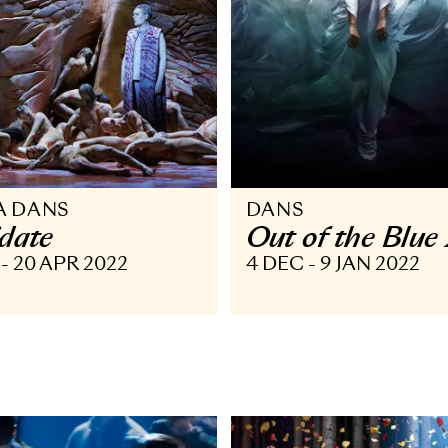
PERA DANS
DANS
itridate
Out of t
 APR - 20 APR 2022
4 DEC - 9 J