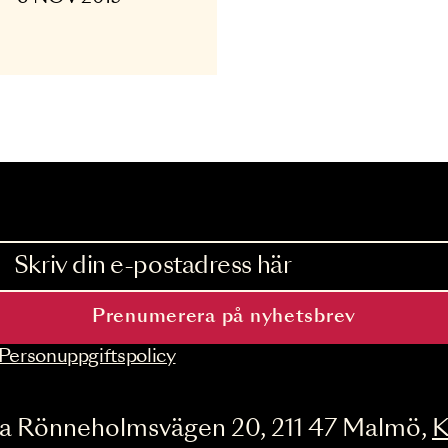
ANS
layground
 OKT - 6 NOV 2015