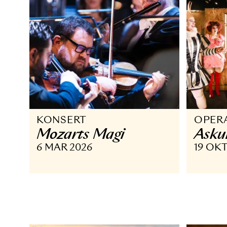
KONSERT
O
Mozarts Magi
A