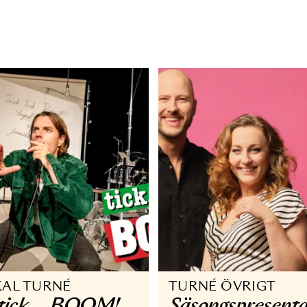
PERA
TURNÉ ÖV
ediet
Säsongsp
25/26
 MAJ - 24 MAJ 2025
15 AUG - 14