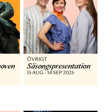
ÖVRIGT
& Beethoven
Säsongs­presenta