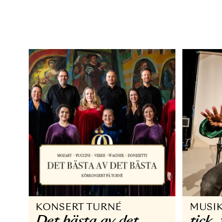
OPERA
O
Malmö Opera på
M
lastbil: Falstaff
22
22 MAJ - 18 JUN 2025