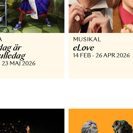
PERA
MUSIKAL
åndag är
eLove
iskbulledag
14 FEB - 26
APR - 23 MAJ 2026