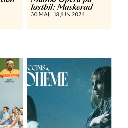
RIGT
TURNÉ
resentation
Malmö Opera p
lastbil: Maskera
 SEP 2024
30 MAJ - 18 JUN 2024