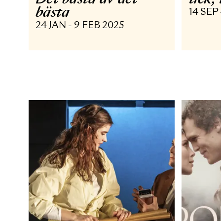
KONSERT TURNÉ
M
Det bästa av det
t
bästa
14
24 JAN - 9 FEB 2025