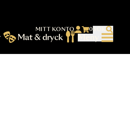
MITT KONTO
 menu)
llningar
Mat & dryck
Me
nu (primary) SV