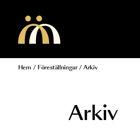
Hoppa till huvudinnehåll
Hem
/
Föreställningar
/
Arkiv
Länkstig
Arkiv