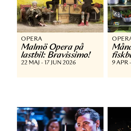
OPERA
O
Malmö Opera på
M
lastbil: Bravissimo!
f
22 MAJ - 17 JUN 2026
9 