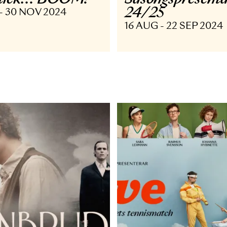
USIKAL TURNÉ
TURNÉ ÖV
ick, tick… BOOM!
Säsongsp
24/25
 SEP - 30 NOV 2024
16 AUG - 22